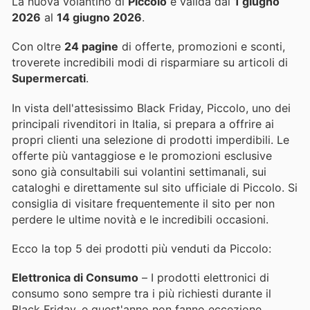
La nuova volantino di
Piccolo
è valida dal
1 giugno
2026
al
14 giugno 2026
.
Con oltre
24 pagine
di offerte, promozioni e sconti,
troverete incredibili modi di risparmiare su articoli di
Supermercati
.
In vista dell'attesissimo Black Friday, Piccolo, uno dei
principali rivenditori in Italia, si prepara a offrire ai
propri clienti una selezione di prodotti imperdibili. Le
offerte più vantaggiose e le promozioni esclusive
sono già consultabili sui volantini settimanali, sui
cataloghi e direttamente sul sito ufficiale di Piccolo. Si
consiglia di visitare frequentemente il sito per non
perdere le ultime novità e le incredibili occasioni.
Ecco la top 5 dei prodotti più venduti da Piccolo:
Elettronica di Consumo
– I prodotti elettronici di
consumo sono sempre tra i più richiesti durante il
Black Friday, e quest'anno non fanno eccezione.