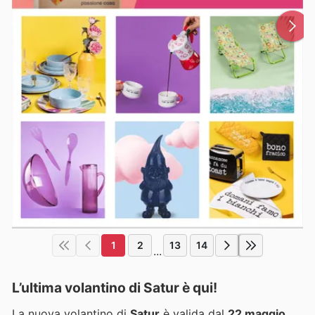
1
2
13
14
...
L’ultima volantino di Satur è qui!
La nuova volantino di
Satur
è valida dal
22 maggio