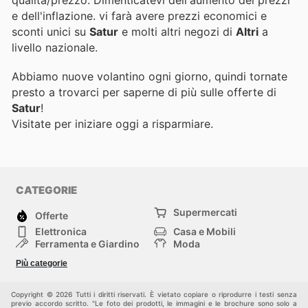
e dell'inflazione.
vi farà avere prezzi economici e
sconti unici su
Satur
e molti altri negozi di
Altri
a
livello nazionale.
Abbiamo nuove volantino ogni giorno, quindi tornate
presto a trovarci per saperne di più sulle offerte di
Satur
!
Visitate
per iniziare oggi a risparmiare.
CATEGORIE
Supermercati
Offerte
Elettronica
Casa e Mobili
Ferramenta e Giardino
Moda
Salute e Bellezza
Sport e tempo libero
Più categorie
Bambini e Neonati
Animali Domestici
Altri
Copyright © 2026 Tutti i diritti riservati. È vietato copiare o riprodurre i testi senza
previo accordo scritto. "Le foto dei prodotti, le immagini e le brochure sono solo a