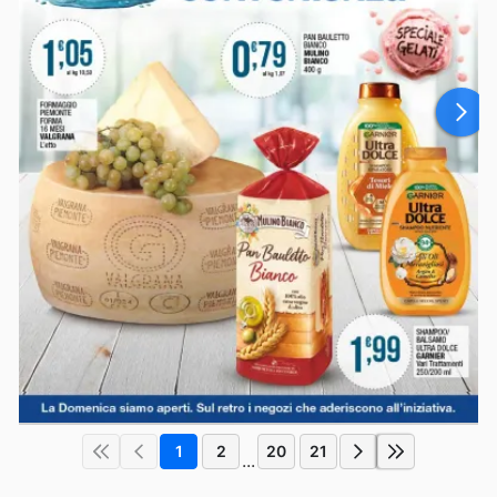
1
2
20
21
...