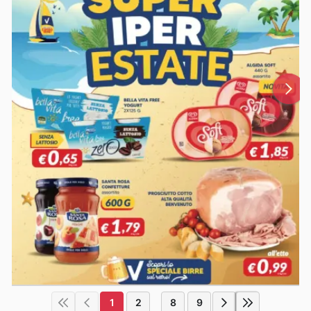
1
2
8
9
...