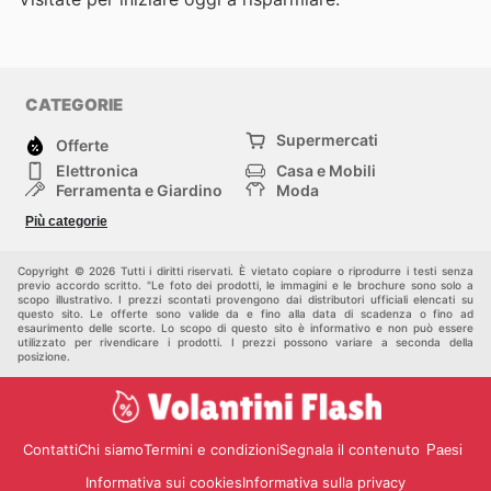
CATEGORIE
Supermercati
Offerte
Elettronica
Casa e Mobili
Ferramenta e Giardino
Moda
Salute e Bellezza
Sport e tempo libero
Più categorie
Bambini e Neonati
Animali Domestici
Altri
Copyright © 2026 Tutti i diritti riservati. È vietato copiare o riprodurre i testi senza
previo accordo scritto. "Le foto dei prodotti, le immagini e le brochure sono solo a
scopo illustrativo. I prezzi scontati provengono dai distributori ufficiali elencati su
questo sito. Le offerte sono valide da e fino alla data di scadenza o fino ad
esaurimento delle scorte. Lo scopo di questo sito è informativo e non può essere
utilizzato per rivendicare i prodotti. I prezzi possono variare a seconda della
posizione.
Contatti
Chi siamo
Termini e condizioni
Segnala il contenuto
Paesi
Informativa sui cookies
Informativa sulla privacy