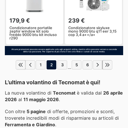
179,9 €
239 €
Condizionatore portatile
Condizionatore skyluxe
zephir window kit solo
mono 9000 btu q11 eer 3,15
freddo 9000 btu kit incluso
cop 3,4 a++/a+
r290
Alcune promozioni possono essere applicate solo agli acquisti online, mentre altre possono variare a seconda
della tua posizione. Per saperne di più visita il loro sito Web o i canali di social media.
1
2
3
5
6
...
L’ultima volantino di Tecnomat è qui!
La nuova volantino di
Tecnomat
è valida dal
26 aprile
2026
al
11 maggio 2026
.
Con oltre
5 pagine
di offerte, promozioni e sconti,
troverete incredibili modi di risparmiare su articoli di
Ferramenta e Giardino
.