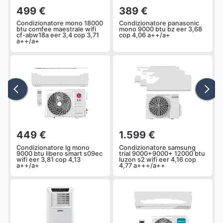
499 €
389 €
Condizionatore mono 18000
Condizionatore panasonic
btu comfee maestrale wifi
mono 9000 btu bz eer 3,68
cf-abw18a eer 3,4 cop 3,71
cop 4,06 a++/a+
a++/a+
449 €
1.599 €
Condizionatore lg mono
Condizionatore samsung
9000 btu libero smart s09ec
trial 9000+9000+ 12000 btu
wifi eer 3,81 cop 4,13
luzon s2 wifi eer 4,16 cop
a++/a+
4,77 a+++/a++