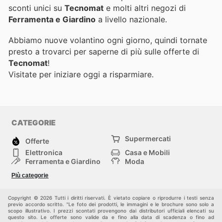
sconti unici su
Tecnomat
e molti altri negozi di
Ferramenta e Giardino
a livello nazionale.
Abbiamo nuove volantino ogni giorno, quindi tornate
presto a trovarci per saperne di più sulle offerte di
Tecnomat
!
Visitate
per iniziare oggi a risparmiare.
CATEGORIE
Supermercati
Offerte
Elettronica
Casa e Mobili
Ferramenta e Giardino
Moda
Salute e Bellezza
Sport e tempo libero
Più categorie
Bambini e Neonati
Animali Domestici
Altri
Copyright © 2026 Tutti i diritti riservati. È vietato copiare o riprodurre i testi senza
previo accordo scritto. "Le foto dei prodotti, le immagini e le brochure sono solo a
scopo illustrativo. I prezzi scontati provengono dai distributori ufficiali elencati su
questo sito. Le offerte sono valide da e fino alla data di scadenza o fino ad