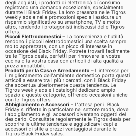
degli acquisti, i prodotti di elettronica di consumo
registrano una domanda eccezionale, specialmente
durante il Black Friday. La loro presenza nelle Tigros
weekly ads e nelle promozioni speciali assicura un
risparmio significativo su smartphone, TV e molto
altro, rendendoli protagonisti indiscussi delle Tigros
offers.
Piccoli Elettrodomestici
– La convenienza e l'utilità
rendono i piccoli elettrodomestici una scelta sempre
molto apprezzata, con un picco di interesse in
occasione del Black Friday. Potrete trovarli facilmente
tra le Tigros deals, perfetti per rinnovare la vostra
cucina o la vostra casa con articoli di alta qualità a
prezzi imbattibili.
Prodotti per la Casa e Arredamento
– L'interesse per
il miglioramento dell'ambiente domestico porta questi
articoli a essere tra i più ricercati, con il Black Friday
che accentua ulteriormente questa tendenza. Le
Tigros weekly ads e i cataloghi dedicano ampio
spazio a queste categorie, offrendo occasioni uniche
con le Tigros offers.
Abbigliamento e Accessori
– L'attesa per il Black
Friday si riflette in particolare nel settore moda, dove
l'abbigliamento e gli accessori diventano oggetti del
desiderio. Consultate regolarmente le Tigros deals per
scoprire le ultime tendenze e aggiudicarvi capi e
accessori di stile a prezzi vantaggiosi durante le
Tigros Black Friday sales.