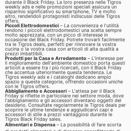
durante il Black Friday. La loro presenza nelle Tigros
weekly ads e nelle promozioni speciali assicura un
risparmio significativo su smartphone, TV e molto
altro, rendendoli protagonisti indiscussi delle Tigros
offers.
Piccoli Elettrodomestici
– La convenienza e l'utilità
rendono i piccoli elettrodomestici una scelta sempre
molto apprezzata, con un picco di interesse in
occasione del Black Friday. Potrete trovarli facilmente
tra le Tigros deals, perfetti per rinnovare la vostra
cucina o la vostra casa con articoli di alta qualità a
prezzi imbattibili.
Prodotti per la Casa e Arredamento
– L'interesse per
il miglioramento dell'ambiente domestico porta questi
articoli a essere tra i più ricercati, con il Black Friday
che accentua ulteriormente questa tendenza. Le
Tigros weekly ads e i cataloghi dedicano ampio
spazio a queste categorie, offrendo occasioni uniche
con le Tigros offers.
Abbigliamento e Accessori
– L'attesa per il Black
Friday si riflette in particolare nel settore moda, dove
l'abbigliamento e gli accessori diventano oggetti del
desiderio. Consultate regolarmente le Tigros deals per
scoprire le ultime tendenze e aggiudicarvi capi e
accessori di stile a prezzi vantaggiosi durante le
Tigros Black Friday sales.
Alimentari e Dispensa
– La possibilità di fare scorta