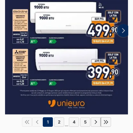
1
2
4
5
...