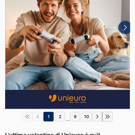
1
2
9
10
...
L’ultima volantino di Unieuro è qui!