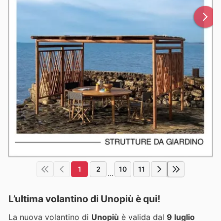
1
2
10
11
...
L’ultima volantino di Unopiù è qui!
La nuova volantino di
Unopiù
è valida dal
9 luglio