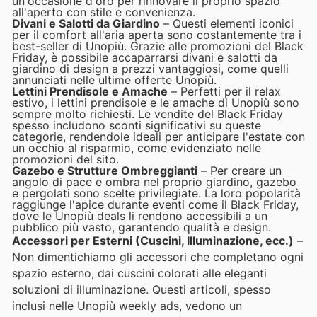
un'occasione d'oro per rinnovare il proprio spazio
all'aperto con stile e convenienza.
Divani e Salotti da Giardino
– Questi elementi iconici
per il comfort all'aria aperta sono costantemente tra i
best-seller di Unopiù. Grazie alle promozioni del Black
Friday, è possibile accaparrarsi divani e salotti da
giardino di design a prezzi vantaggiosi, come quelli
annunciati nelle ultime offerte Unopiù.
Lettini Prendisole e Amache
– Perfetti per il relax
estivo, i lettini prendisole e le amache di Unopiù sono
sempre molto richiesti. Le vendite del Black Friday
spesso includono sconti significativi su queste
categorie, rendendole ideali per anticipare l'estate con
un occhio al risparmio, come evidenziato nelle
promozioni del sito.
Gazebo e Strutture Ombreggianti
– Per creare un
angolo di pace e ombra nel proprio giardino, gazebo
e pergolati sono scelte privilegiate. La loro popolarità
raggiunge l'apice durante eventi come il Black Friday,
dove le Unopiù deals li rendono accessibili a un
pubblico più vasto, garantendo qualità e design.
Accessori per Esterni (Cuscini, Illuminazione, ecc.)
–
Non dimentichiamo gli accessori che completano ogni
spazio esterno, dai cuscini colorati alle eleganti
soluzioni di illuminazione. Questi articoli, spesso
inclusi nelle Unopiù weekly ads, vedono un