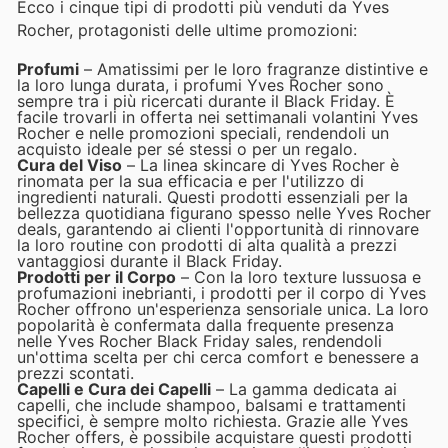
Ecco i cinque tipi di prodotti più venduti da Yves
Rocher, protagonisti delle ultime promozioni:
Profumi
– Amatissimi per le loro fragranze distintive e
la loro lunga durata, i profumi Yves Rocher sono
sempre tra i più ricercati durante il Black Friday. È
facile trovarli in offerta nei settimanali volantini Yves
Rocher e nelle promozioni speciali, rendendoli un
acquisto ideale per sé stessi o per un regalo.
Cura del Viso
– La linea skincare di Yves Rocher è
rinomata per la sua efficacia e per l'utilizzo di
ingredienti naturali. Questi prodotti essenziali per la
bellezza quotidiana figurano spesso nelle Yves Rocher
deals, garantendo ai clienti l'opportunità di rinnovare
la loro routine con prodotti di alta qualità a prezzi
vantaggiosi durante il Black Friday.
Prodotti per il Corpo
– Con la loro texture lussuosa e
profumazioni inebrianti, i prodotti per il corpo di Yves
Rocher offrono un'esperienza sensoriale unica. La loro
popolarità è confermata dalla frequente presenza
nelle Yves Rocher Black Friday sales, rendendoli
un'ottima scelta per chi cerca comfort e benessere a
prezzi scontati.
Capelli e Cura dei Capelli
– La gamma dedicata ai
capelli, che include shampoo, balsami e trattamenti
specifici, è sempre molto richiesta. Grazie alle Yves
Rocher offers, è possibile acquistare questi prodotti