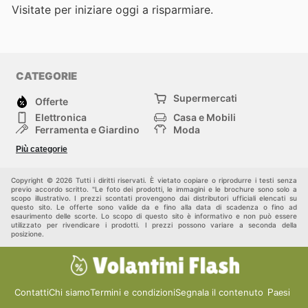
Visitate
per iniziare oggi a risparmiare.
CATEGORIE
Supermercati
Offerte
Elettronica
Casa e Mobili
Ferramenta e Giardino
Moda
Salute e Bellezza
Sport e tempo libero
Più categorie
Bambini e Neonati
Animali Domestici
Altri
Copyright © 2026 Tutti i diritti riservati. È vietato copiare o riprodurre i testi senza
previo accordo scritto. "Le foto dei prodotti, le immagini e le brochure sono solo a
scopo illustrativo. I prezzi scontati provengono dai distributori ufficiali elencati su
questo sito. Le offerte sono valide da e fino alla data di scadenza o fino ad
esaurimento delle scorte. Lo scopo di questo sito è informativo e non può essere
utilizzato per rivendicare i prodotti. I prezzi possono variare a seconda della
posizione.
Contatti
Chi siamo
Termini e condizioni
Segnala il contenuto
Paesi