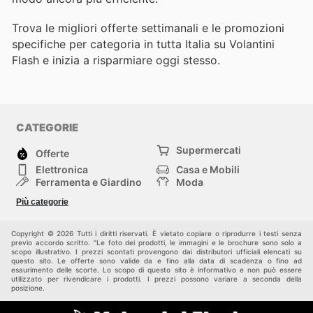
Trova le migliori offerte settimanali e le promozioni
specifiche per categoria in tutta Italia su Volantini
Flash e inizia a risparmiare oggi stesso.
CATEGORIE
Supermercati
Offerte
Elettronica
Casa e Mobili
Ferramenta e Giardino
Moda
Salute e Bellezza
Sport e tempo libero
Più categorie
Bambini e Neonati
Animali Domestici
Altri
Copyright © 2026 Tutti i diritti riservati. È vietato copiare o riprodurre i testi senza
previo accordo scritto. "Le foto dei prodotti, le immagini e le brochure sono solo a
scopo illustrativo. I prezzi scontati provengono dai distributori ufficiali elencati su
questo sito. Le offerte sono valide da e fino alla data di scadenza o fino ad
esaurimento delle scorte. Lo scopo di questo sito è informativo e non può essere
utilizzato per rivendicare i prodotti. I prezzi possono variare a seconda della
posizione.