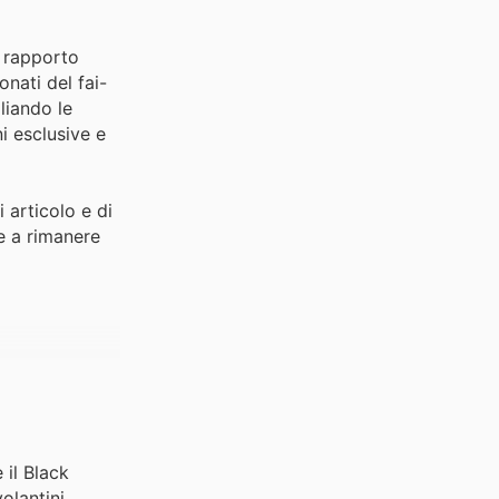
o rapporto
nati del fai-
liando le
i esclusive e
 articolo e di
 e a rimanere
 il Black
olantini