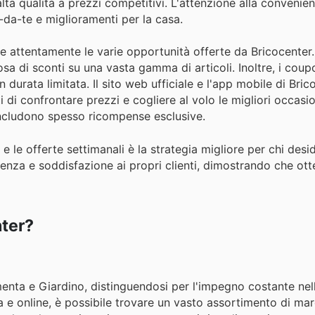
alta qualità a prezzi competitivi. L'attenzione alla convenie
i-da-te e miglioramenti per la casa.
re attentamente le varie opportunità offerte da Bricocenter.
sa di sconti su una vasta gamma di articoli. Inoltre, i coupon
 durata limitata. Il sito web ufficiale e l'app mobile di Bric
di confrontare prezzi e cogliere al volo le migliori occasi
includono spesso ricompense esclusive.
 e le offerte settimanali è la strategia migliore per chi desi
enza e soddisfazione ai propri clienti, dimostrando che ott
nter?
amenta e Giardino, distinguendosi per l'impegno costante nell
a e online, è possibile trovare un vasto assortimento di marc