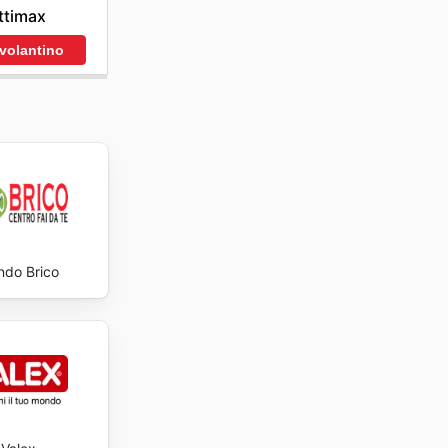
ttimax
 volantino
do Brico