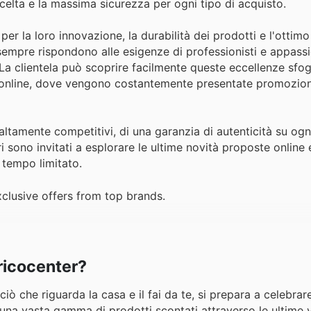
scelta e la massima sicurezza per ogni tipo di acquisto.
er la loro innovazione, la durabilità dei prodotti e l'ottim
sempre rispondono alle esigenze di professionisti e appassio
La clientela può scoprire facilmente queste eccellenze sfog
ghi online, dove vengono costantemente presentate promozion
altamente competitivi, di una garanzia di autenticità su ogni
i sono invitati a esplorare le ultime novità proposte online
 tempo limitato.
clusive offers from top brands.
Bricocenter?
 ciò che riguarda la casa e il fai da te, si prepara a celebrare
e una vasta gamma di prodotti scontati attraverso le ultime v