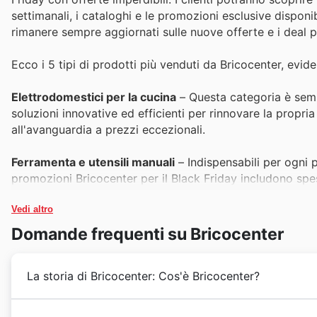
settimanali, i cataloghi e le promozioni esclusive disponibil
rimanere sempre aggiornati sulle nuove offerte e i deal p
Ecco i 5 tipi di prodotti più venduti da Bricocenter, evide
Elettrodomestici per la cucina
– Questa categoria è sempr
soluzioni innovative ed efficienti per rinnovare la propria
all'avanguardia a prezzi eccezionali.
Ferramenta e utensili manuali
– Indispensabili per ogni p
promozioni Bricocenter per il Black Friday includono spess
opportunità di acquisto per professionisti e appassionati
Vedi altro
Illuminazione per interni ed esterni
– Rinnovare l'illumin
Domande frequenti su Bricocenter
momento ideale per farlo. Bricocenter propone sconti sign
consultabili nelle offerte speciali e nei cataloghi.
La storia di Bricocenter: Cos'è Bricocenter?
Arredamento e complementi per il bagno
– Dare un nuov
Bricocenter è ampia. Le offerte del Black Friday rendono q
Ecco il riassunto della storia di Bricocenter: