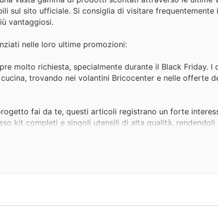
i sul sito ufficiale. Si consiglia di visitare frequentemente i
iù vantaggiosi.
nziati nelle loro ultime promozioni:
e molto richiesta, specialmente durante il Black Friday. I c
 cucina, trovando nei volantini Bricocenter e nelle offerte d
rogetto fai da te, questi articoli registrano un forte interes
o kit completi e singoli utensili di alta qualità, rendendoli
.
azione di casa o del giardino è un desiderio comune, e il Bla
ificativi su lampade, faretti e sistemi di illuminazione sma
o look al bagno è un progetto che molti affrontano, e la s
uesti articoli, come mobili, sanitari e accessori, ancora più