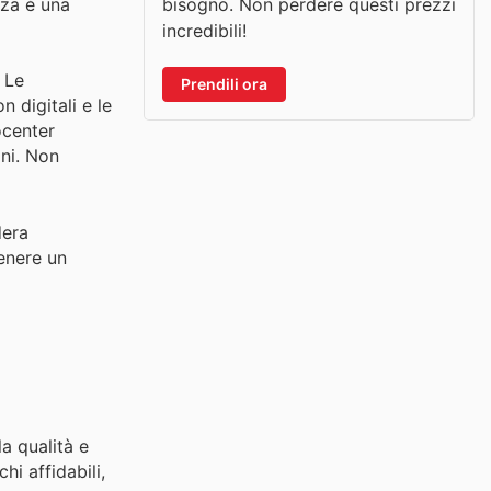
bisogno. Non perdere questi prezzi
nza è una
incredibili!
 Le
Prendili ora
 digitali e le
ocenter
oni. Non
dera
enere un
a qualità e
hi affidabili,