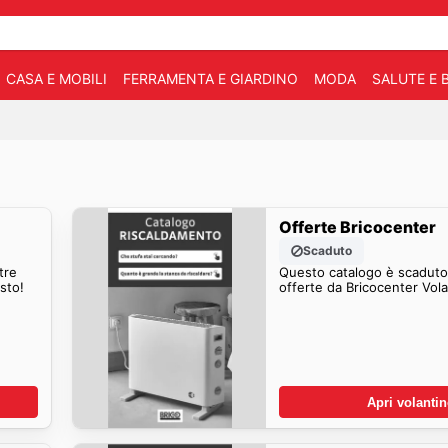
CASA E MOBILI
FERRAMENTA E GIARDINO
MODA
SALUTE E 
Offerte Bricocenter
Scaduto
tre
Questo catalogo è scaduto.
o Presto!
offerte d
Apri volanti