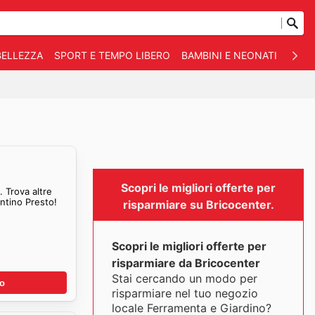
BELLEZZA
SPORT E TEMPO LIBERO
BAMBINI E NEONATI
ANIM
Scopri le migliori offerte per
 Trova altre
a Bricocenter Volantino Presto!
risparmiare su Bricocenter.
Scopri le migliori offerte per
risparmiare da Bricocenter
Stai cercando un modo per
no
risparmiare nel tuo negozio
locale Ferramenta e Giardino?