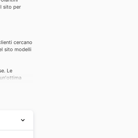
l sito per
lienti cercano
el sito modelli
se. Le
 un'ottima
ck Friday è il
rt, facilmente
elezione di
 accessibili,