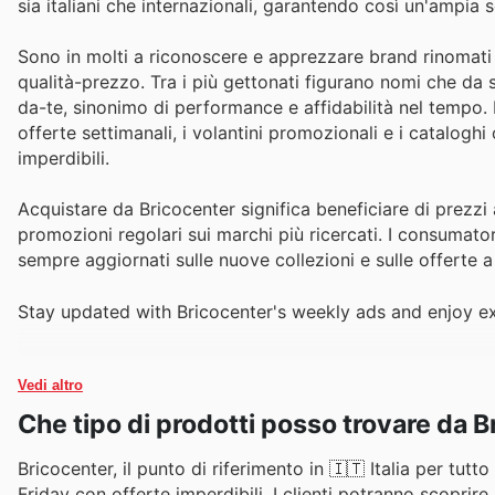
sia italiani che internazionali, garantendo così un'ampia 
Sono in molti a riconoscere e apprezzare brand rinomati p
qualità-prezzo. Tra i più gettonati figurano nomi che da 
da-te, sinonimo di performance e affidabilità nel tempo. 
offerte settimanali, i volantini promozionali e i catalo
imperdibili.
Acquistare da Bricocenter significa beneficiare di prezzi 
promozioni regolari sui marchi più ricercati. I consumator
sempre aggiornati sulle nuove collezioni e sulle offerte a
Stay updated with Bricocenter's weekly ads and enjoy ex
Vedi altro
Che tipo di prodotti posso trovare da 
Bricocenter, il punto di riferimento in 🇮🇹 Italia per tutto
Friday con offerte imperdibili. I clienti potranno scoprir