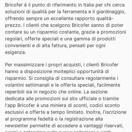
Bricofer è il punto di riferimento in Italia per chi cerca
soluzioni di qualità per la ferramenta e il giardinaggio,
offrendo sempre un eccellente rapporto qualità-
prezzo. I clienti che scelgono Bricofer sanno di poter
contare su un risparmio costante, grazie a promozioni
regolari, offerte speciali e una gamma di prodotti
convenienti e di alta fattura, pensati per ogni
esigenza.
Per massimizzare i propri acquisti, i clienti Bricofer
hanno a disposizione molteplici opportunità di
risparmio. Si consiglia di consultare regolarmente i
volantini settimanali e le offerte speciali, facilmente
reperibili sia in negozio che online. La sezione
dedicata alle promozioni sul sito ufficiale o tramite
l'app Bricofer è una miniera di sconti, codici sconto
esclusivi e offerte a tempo limitato. Inoltre, l'iscrizione
al programma fedeltà o la registrazione alla
newsletter permette di accedere a vantaggi riservati,