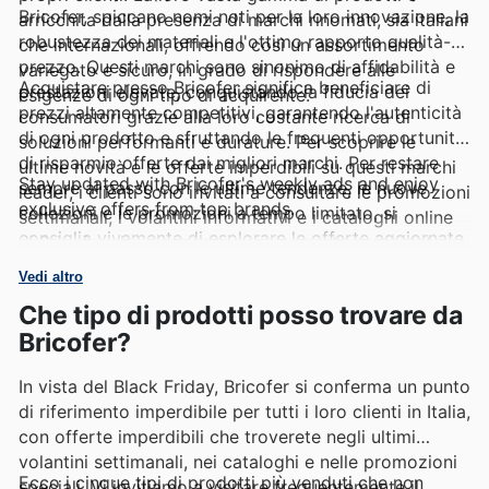
Bricofer, spiccano nomi noti per la loro innovazione, la
arricchita dalla presenza di marchi rinomati, sia italiani
robustezza dei materiali e l'ottimo rapporto qualità-
che internazionali, offrendo così un assortimento
prezzo. Questi marchi sono sinonimo di affidabilità e
variegato e sicuro, in grado di rispondere alle
Acquistare presso Bricofer significa beneficiare di
prestazioni elevate, conquistando la fiducia dei
esigenze di ogni tipo di acquirente.
prezzi altamente competitivi, garantendo l'autenticità
consumatori grazie alla loro costante ricerca di
di ogni prodotto e sfruttando le frequenti opportunità
soluzioni performanti e durature. Per scoprire le
di risparmio offerte dai migliori marchi. Per restare
ultime novità e le offerte imperdibili su questi marchi
Stay updated with Bricofer's weekly ads and enjoy
sempre al passo con le ultime tendenze, le nuove
leader, i clienti sono invitati a consultare le promozioni
exclusive offers from top brands.
collezioni e le promozioni a tempo limitato, si
settimanali, i volantini informativi e i cataloghi online
consiglia vivamente di esplorare le offerte aggiornate
di Bricofer, dove vengono regolarmente presentate
sul sito web ufficiale.
proposte vantaggiose e soluzioni esclusive.
Vedi altro
Che tipo di prodotti posso trovare da
Bricofer?
In vista del Black Friday, Bricofer si conferma un punto
di riferimento imperdibile per tutti i loro clienti in Italia,
con offerte imperdibili che troverete negli ultimi
volantini settimanali, nei cataloghi e nelle promozioni
Ecco i cinque tipi di prodotti più venduti che non
speciali. Vi invitiamo a visitare frequentemente il