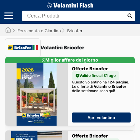
Ferramenta e Giardino
Bricofer
Volantini Bricofer
Miglior affare del giorno
Offerte Bricofer
Valido fino al 31 ago
Questo volantino ha
124 pagine
.
Le offerte di
Volantino Bricofer
della settimana sono qui!
Apri volantino
Offerte Bricofer