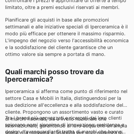
confrontare i prezzi e approfittare di offerte a tempo
limitato, oltre a premi esclusivi riservati ai membri.
Pianificare gli acquisti in base alle promozioni
settimanali e alle iniziative speciali di Iperceramica è il
modo più efficace per ottenere il massimo risparmio.
L'impegno del negozio verso l'accessibilità economica
e la soddisfazione del cliente garantisce che un
ottimo valore sia sempre a portata di mano.
Quali marchi posso trovare da
Iperceramica?
Iperceramica si afferma come punto di riferimento nel
settore Casa e Mobili in Italia, distinguendosi per la
sua dedizione all'eccellenza e alla soddisfazione del
cliente. Propongono un assortimento vasto e curato
Tra i brand più apprezzati e ricercati dai loro clienti
di marchi rinomati, sia a livello nazionale che
spiccano nomi sinonimo di innovazione, resistenza e
internazionale, garantendo ai loro acquirenti un'ampia
design d'avanguardia. Si tratta di marchi che hanno
scelta e la massima affidabilità per ogni esigenza di