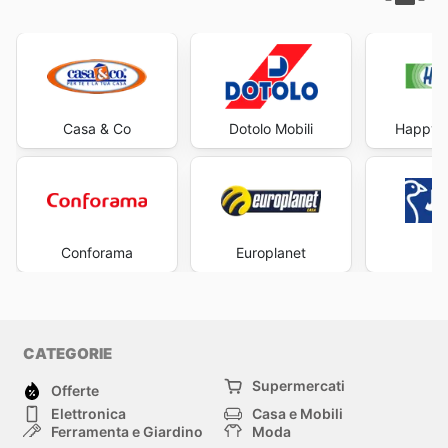
Casa & Co
Dotolo Mobili
Happy C
Conforama
Europlanet
J
CATEGORIE
Supermercati
Offerte
Elettronica
Casa e Mobili
Ferramenta e Giardino
Moda