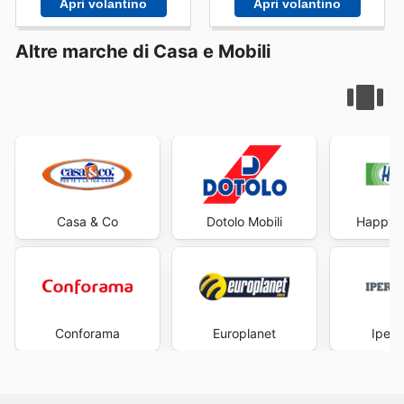
Apri volantino
Apri volantino
Altre marche di Casa e Mobili
Casa & Co
Dotolo Mobili
Happy C
Conforama
Europlanet
Iperc