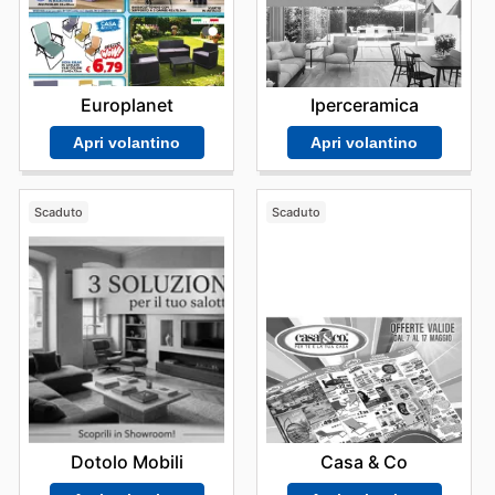
strategico, consentendo di approfittare delle migliori
opportunità. Risparmio Casa si impegna a rendere la
convenienza accessibile a tutti, offrendo costantemente
promozioni che rendono l'acquisto di beni essenziali
ancora più vantaggioso. Stay up to date with Risparmio
Europlanet
Iperceramica
Casa's weekly ads and enjoy exclusive savings every
day.
Apri volantino
Apri volantino
Scaduto
Scaduto
Dotolo Mobili
Casa & Co