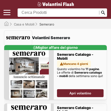
Casa e Mobili
Semeraro
Volantini Semeraro
Miglior affare del giorno
Semeraro Catalogo -
Mobili
Mancano 4 giorni
Questo volantino ha
11 pagine
.
Le offerte di
Semeraro catalogo
- mobili
della settimana sono qui!
Apri volantino
Semeraro Catalogo -