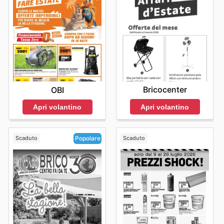
Bricoware ad
offrono opportunità uniche per
risparmiare. Queste promozioni non sono solo un
incentivo all'acquisto, ma rappresentano un vero e
proprio invito a esplorare la vastità dell'offerta
Bricoware, scoprendo prodotti innovativi e soluzioni
intelligenti a prezzi accessibili. Restare aggiornati sulle
ultime
Bricoware deals
significa assicurarsi di non
perdere le occasioni più vantaggiose e di poter
realizzare i propri progetti con una spesa ottimale.
Bricocenter
OBI
Stay up to date with Bricoware's weekly ads and enjoy
exclusive savings every day.
Apri volantino
Apri volantino
Scaduto
Scaduto
Popolare