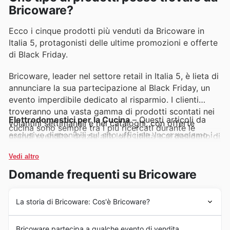
Bricoware?
Ecco i cinque prodotti più venduti da Bricoware in
Italia 5, protagonisti delle ultime promozioni e offerte
di Black Friday.
Bricoware, leader nel settore retail in Italia 5, è lieta di
annunciare la sua partecipazione al Black Friday, un
evento imperdibile dedicato al risparmio. I clienti
troveranno una vasta gamma di prodotti scontati nei
Elettrodomestici per la Cucina
– Questi articoli da
volantini settimanali e nei cataloghi, con offerte
cucina sono sempre tra i più ricercati durante le
esclusive disponibili sul sito ufficiale. Incoraggiamo i
grandi svendite, grazie alla loro utilità e al desiderio di
rinnovare la propria casa. Le offerte Bricoware per il
lettori a visitare frequentemente il sito per rimanere
Black Friday includono spesso grandi elettrodomestici
Vedi altro
aggiornati sulle nuove promozioni e le migliori offerte.
a prezzi eccezionali, rendendoli una scelta popolare
per chi cerca qualità e convenienza.
Domande frequenti su Bricoware
Televisori e Tecnologia
– Per gli appassionati di
tecnologia, i televisori e i dispositivi elettronici
rappresentano un'opportunità d'acquisto strategica
durante il Black Friday. Le promozioni Bricoware
La storia di Bricoware: Cos'è Bricoware?
mettono in evidenza i modelli più recenti e
performanti a costi ridotti, facendone un prodotto di
Bricoware è nata nel 2009 con l'obiettivo di offrire
punta nelle loro vendite stagionali.
Bricoware partecipa a qualche evento di vendita