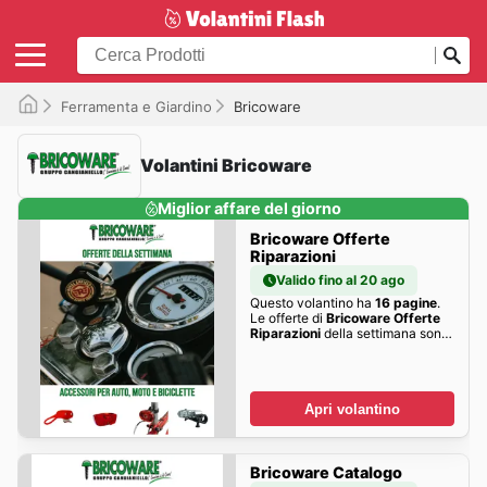
Ferramenta e Giardino
Bricoware
Volantini Bricoware
Miglior affare del giorno
Bricoware Offerte
Riparazioni
Valido fino al 20 ago
Questo volantino ha
16 pagine
.
Le offerte di
Bricoware Offerte
Riparazioni
della settimana sono
qui!
Apri volantino
Bricoware Catalogo